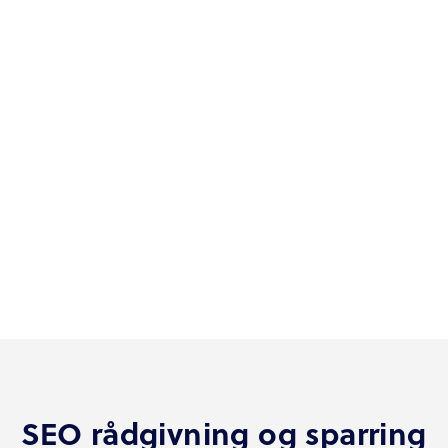
Ingen lange bindinger
Hvordan lyder en aftale iført håndjern og
spændetrøje? Vi tænkte det nok, det er ingen
interesseret i. Hos StepUp Media er der ingen
lange bindinger, blot en minimumsperiode på
kun 6 måneder, hvor du kan vælge månedlig
betaling. På den måde kan du mærke
effekten fra kampagnerne uden at have
betalt forud.
SEO rådgivning og sparring