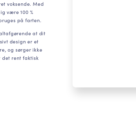
ret voksende. Med
lig være 100 %
 bruges på farten.
 altafgørende at dit
ivt design er et
re, og sørger ikke
 det rent faktisk