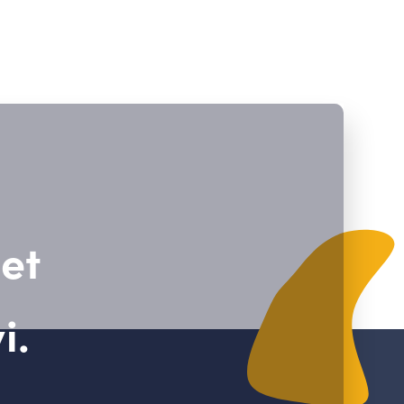
 et
i.