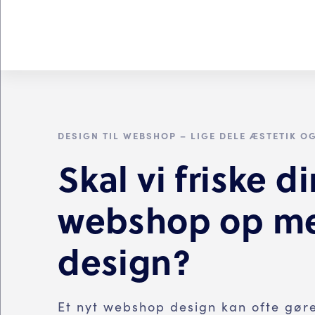
DESIGN TIL WEBSHOP – LIGE DELE ÆSTETIK O
Skal vi friske di
webshop op me
design?
Et nyt webshop design kan ofte gøre 